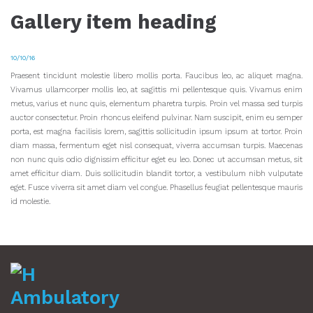
Gallery item heading
10/10/16
Praesent tincidunt molestie libero mollis porta. Faucibus leo, ac aliquet magna.
Vivamus ullamcorper mollis leo, at sagittis mi pellentesque quis. Vivamus enim
metus, varius et nunc quis, elementum pharetra turpis. Proin vel massa sed turpis
auctor consectetur. Proin rhoncus eleifend pulvinar. Nam suscipit, enim eu semper
porta, est magna facilisis lorem, sagittis sollicitudin ipsum ipsum at tortor. Proin
diam massa, fermentum eget nisl consequat, viverra accumsan turpis. Maecenas
non nunc quis odio dignissim efficitur eget eu leo. Donec ut accumsan metus, sit
amet efficitur diam. Duis sollicitudin blandit tortor, a vestibulum nibh vulputate
eget. Fusce viverra sit amet diam vel congue. Phasellus feugiat pellentesque mauris
id molestie.